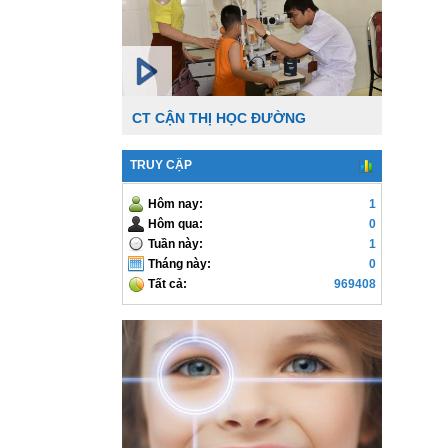
CT CẬN THỊ HỌC ĐƯỜNG
TRUY CẬP
Hôm nay:
1
Hôm qua:
0
Tuần này:
1
Tháng này:
0
Tất cả:
969408