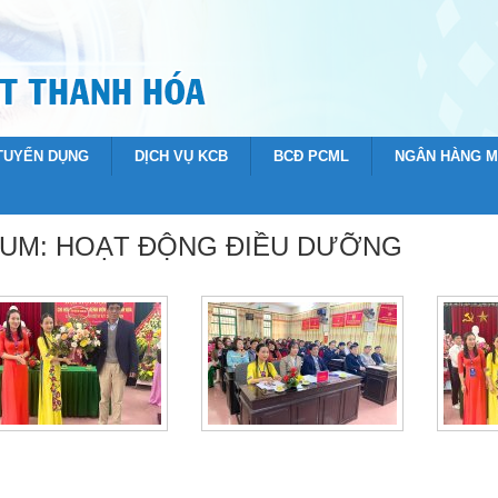
 TUYỂN DỤNG
DỊCH VỤ KCB
BCĐ PCML
NGÂN HÀNG 
UM: HOẠT ĐỘNG ĐIỀU DƯỠNG