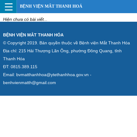
BỆNH VIỆN MẮT THANH HOÁ
Hiện chưa có bài viết...
BỆNH VIỆN MẮT THANH HÓA
© Copyright 2019. Bản quyền thuộc về Bệnh viện Mắt Thanh Hóa
Địa chỉ: 215 Hải Thượng Lãn Ông, phường Đông Quang, tỉnh
Thanh Hóa
ĐT: 0815.389.115
Email: bvmatthanhhoa@ytethanhhoa.gov.vn -
benhvienmatth@gmail.com