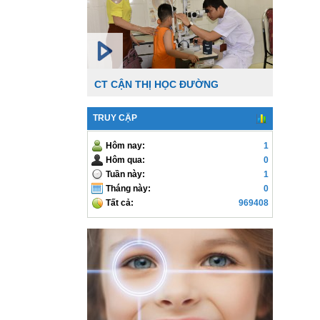
CT CẬN THỊ HỌC ĐƯỜNG
TRUY CẬP
Hôm nay:
1
Hôm qua:
0
Tuần này:
1
Tháng này:
0
Tất cả:
969408