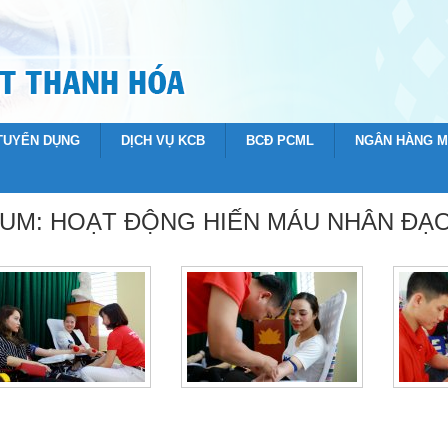
 TUYỂN DỤNG
DỊCH VỤ KCB
BCĐ PCML
NGÂN HÀNG 
UM: HOẠT ĐỘNG HIẾN MÁU NHÂN ĐẠ