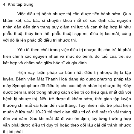
4.
Khó tập trung
Việc điều trị bệnh nhược thị cần được tiến hành sớm. Qua
khám xét, các bác sĩ chuyên khoa mắt sẽ xác định các nguyên
nhân dẫn đến tình trạng suy giảm thị lực và can thiệp hợp lý như
phẫu thuật thủy tinh thể, phẫu thuật sụp mi, điều trị lác mắt, cùng
với đó là lên phác đồ điều trị nhược thị.
Yếu tố then chốt trong việc điều trị nhược thị cho trẻ là phát
hiện chính xác nguyên nhân và mức độ bệnh, độ tuổi của trẻ, sự
kết hợp và chăm sóc giữa bác sĩ và gia đình.
Hiện nay, biện pháp cơ bản nhất điều trị nhược thị là tập
luyện. Bệnh viện Mắt Thanh Hoá đang áp dụng phương pháp tập
máy Synoptophore để điều trị cho các bệnh nhân bị nhược thị. Đây
được xem là một trong những cách điều trị có hiệu quả nhất đối với
bệnh lý nhược thị.
Nếu trẻ được đi khám sớm, thời gian tập luyện
thường chỉ mất vài tuần đến vài tháng. Tuy nhiên nếu trẻ phát hiện
muộn ở lứa tuổi 10-20 thì thời gian điều trị có thể mất từ vài tháng
đến vài năm. Sau khi mắt đã đi vào ổn định, tùy từng trường hợp
vẫn phải được điều trị duy trì hoặc theo dõi lâu dài để tránh nhược
thị tái phát.