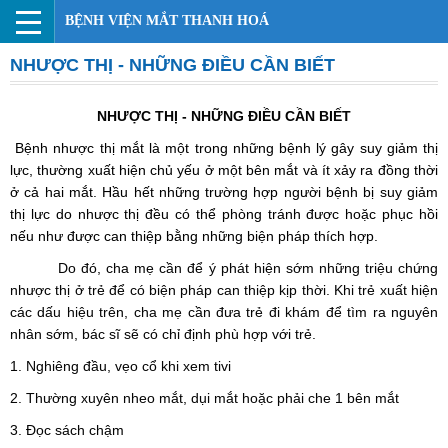
BỆNH VIỆN MẮT THANH HOÁ
NHƯỢC THỊ - NHỮNG ĐIỀU CẦN BIẾT
NHƯỢC THỊ - NHỮNG ĐIỀU CẦN BIẾT
Bệnh nhược thị mắt là một trong những bệnh lý gây
suy giảm thị
lực
,
thường xuất hiện chủ yếu ở một bên mắt và ít xảy ra đồng thời
ở cả hai mắt. Hầu hết những trường hợp người bệnh bị suy giảm
thị lực do nhược thị đều có thể phòng tránh được hoặc phục hồi
nếu như được can thiệp bằng những biện pháp thích hợp
.
Do đó, cha mẹ cần để ý phát hiện sớm những triệu chứng
nhược thị ở trẻ để có biện pháp can thiệp kịp thời.
Khi trẻ xuất hiện
các dấu hiệu trên,
c
ha
m
ẹ cần đưa trẻ đi khám để tìm ra nguyên
nhân sớm, bác sĩ sẽ có chỉ định phù hợp với trẻ.
1.
Nghiêng đầu, vẹo cổ khi xem tivi
2.
Thường xuyên nheo mắt, dụi mắt hoặc phải che 1 bên mắt
3️.
Đọc sách chậm