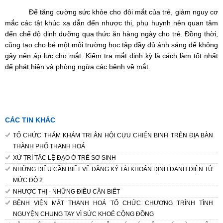
Để tăng cường sức khỏe cho đôi mắt của trẻ, giảm nguy cơ
mắc các tật khúc xạ dẫn đến nhược thị, phụ huynh nên quan tâm
đến chế độ dinh dưỡng qua thức ăn hàng ngày cho trẻ. Đồng thời,
cũng tạo cho bé một môi trường học tập đầy đủ ánh sáng để không
gây nên áp lực cho mắt. Kiểm tra mắt định kỳ là cách làm tốt nhất
để phát hiện và phòng ngừa các bệnh về mắt.
CÁC TIN KHÁC
TỔ CHỨC THĂM KHÁM TRI ÂN HỘI CỰU CHIẾN BINH TRÊN ĐỊA BÀN
THÀNH PHỐ THANH HOÁ
XỬ TRÍ TẮC LỆ ĐẠO Ở TRẺ SƠ SINH
NHỮNG ĐIỀU CẦN BIẾT VỀ ĐĂNG KÝ TÀI KHOẢN ĐỊNH DANH ĐIỆN TỬ
MỨC ĐỘ 2
NHƯỢC THỊ - NHỮNG ĐIỀU CẦN BIẾT
BỆNH VIỆN MẮT THANH HOÁ TỔ CHỨC CHƯƠNG TRÌNH TÌNH
NGUYỆN CHUNG TAY VÌ SỨC KHOẺ CỘNG ĐỒNG