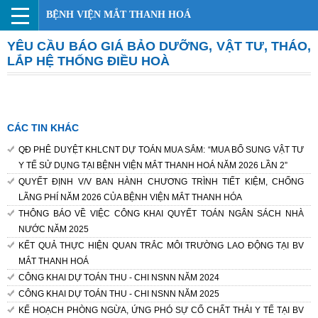
BỆNH VIỆN MẮT THANH HOÁ
YÊU CẦU BÁO GIÁ BẢO DƯỠNG, VẬT TƯ, THÁO,
LẮP HỆ THỐNG ĐIỀU HOÀ
CÁC TIN KHÁC
QĐ PHÊ DUYỆT KHLCNT DỰ TOÁN MUA SẮM: “MUA BỔ SUNG VẬT TƯ
Y TẾ SỬ DỤNG TẠI BỆNH VIỆN MẮT THANH HOÁ NĂM 2026 LẦN 2”
QUYẾT ĐỊNH V/V BAN HÀNH CHƯƠNG TRÌNH TIẾT KIỆM, CHỐNG
LÃNG PHÍ NĂM 2026 CỦA BỆNH VIỆN MẮT THANH HÓA
THÔNG BÁO VỀ VIỆC CÔNG KHAI QUYẾT TOÁN NGÂN SÁCH NHÀ
NƯỚC NĂM 2025
KẾT QUẢ THỰC HIỆN QUAN TRẮC MÔI TRƯỜNG LAO ĐỘNG TẠI BV
MẮT THANH HOÁ
CÔNG KHAI DỰ TOÁN THU - CHI NSNN NĂM 2024
CÔNG KHAI DỰ TOÁN THU - CHI NSNN NĂM 2025
KẾ HOẠCH PHÒNG NGỪA, ỨNG PHÓ SỰ CỐ CHẤT THẢI Y TẾ TẠI BV