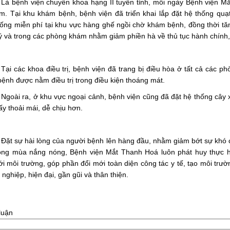
Là bệnh viện chuyên khoa hạng II tuyến tỉnh, mỗi ngày Bệnh viện M
ám. Tại khu khám bệnh, bệnh viện đã triển khai lắp đặt hệ thống quạ
ng miễn phí tại khu vực hàng ghế ngồi chờ khám bệnh, đồng thời tăng 
ý và trong các phòng khám nhằm giảm phiền hà về thủ tục hành chính, 
Tại các khoa điều trị, bệnh viện đã trang bị điều hòa ở tất cả các p
ệnh được nằm điều trị trong điều kiện thoáng mát.
Ngoài ra, ở khu vực ngoại cảnh, bệnh viện cũng đã đặt hệ thống cây
y thoải mái, dễ chịu hơn.
Đặt sự hài lòng của người bệnh lên hàng đầu, nhằm giảm bớt sự khó ch
rong mùa nắng nóng, Bệnh viện Mắt Thanh Hoá luôn phát huy thực hi
ới môi trường, góp phần đổi mới toàn diện công tác y tế, tạo môi trư
nghiệp, hiện đại, gần gũi và thân thiện.
luận