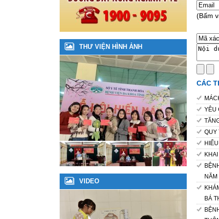
(Bấm v
THƯ VIỆN HÌNH ẢNH
CÁC T
MÁCH
YÊU 
TĂNG
QUY 
HIỂU
KHAI
BỆNH
NĂM 
VIDEO
KHÁM
BÁ 
BỆNH