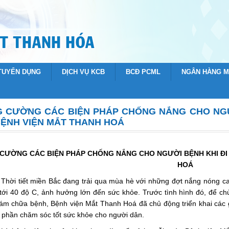
 TUYỂN DỤNG
DỊCH VỤ KCB
BCĐ PCML
NGÂN HÀNG 
 CƯỜNG CÁC BIỆN PHÁP CHỐNG NẮNG CHO NGƯ
BỆNH VIỆN MẮT THANH HOÁ
CƯỜNG CÁC BIỆN PHÁP CHỐNG NẮNG CHO NGƯỜI BỆNH KHI ĐI
HOÁ
Thời tiết miền Bắc đang trải qua mùa hè với những đợt nắng nóng ca
 tới 40 độ C, ảnh hưởng lớn đến sức khỏe. Trước tình hình đó, để 
ám chữa bệnh, Bệnh viện Mắt Thanh Hoá đã chủ động triển khai các 
p phần chăm sóc tốt sức khỏe cho người dân.