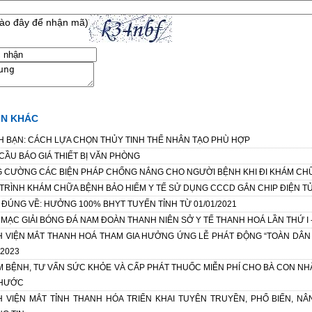
ào đây để nhận mã)
IN KHÁC
 BẠN: CÁCH LỰA CHỌN THỦY TINH THỂ NHÂN TẠO PHÙ HỢP
CẦU BÁO GIÁ THIẾT BỊ VĂN PHÒNG
 CƯỜNG CÁC BIỆN PHÁP CHỐNG NẮNG CHO NGƯỜI BỆNH KHI ĐI KHÁM CHỮ
TRÌNH KHÁM CHỮA BỆNH BẢO HIỂM Y TẾ SỬ DỤNG CCCD GẮN CHIP ĐIỆN T
 ĐÚNG VỀ: HƯỞNG 100% BHYT TUYẾN TỈNH TỪ 01/01/2021
 MẠC GIẢI BÓNG ĐÁ NAM ĐOÀN THANH NIÊN SỞ Y TẾ THANH HOÁ LẦN THỨ I 
 VIỆN MẮT THANH HOÁ THAM GIA HƯỞNG ỨNG LỄ PHÁT ĐỘNG “TOÀN DÂN 
2023
 BỆNH, TƯ VẤN SỨC KHỎE VÀ CẤP PHÁT THUỐC MIỄN PHÍ CHO BÀ CON NHÂ
THƯỚC
 VIỆN MẮT TỈNH THANH HÓA TRIỂN KHAI TUYÊN TRUYỀN, PHỔ BIẾN, N