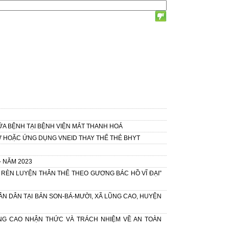
A BỆNH TẠI BỆNH VIỆN MẮT THANH HOÁ
Ử HOẶC ỨNG DỤNG VNEID THAY THẾ THẺ BHYT
- NĂM 2023
RÈN LUYỆN THÂN THỂ THEO GƯƠNG BÁC HỒ VĨ ĐẠI”
N DÂN TẠI BẢN SON-BÁ-MƯỜI, XÃ LŨNG CAO, HUYỆN
ÂNG CAO NHẬN THỨC VÀ TRÁCH NHIỆM VỀ AN TOÀN