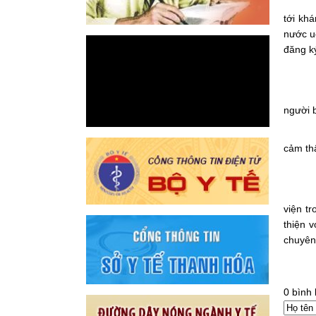
tới kh
nước uố
đăng k
người b
cảm thấ
viện t
thiện v
chuyên 
0 bình 