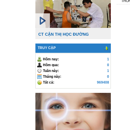
THÔN
CT CẬN THỊ HỌC ĐƯỜNG
TRUY CẬP
Hôm nay:
1
Hôm qua:
0
Tuần này:
1
Tháng này:
0
Tất cả:
969408