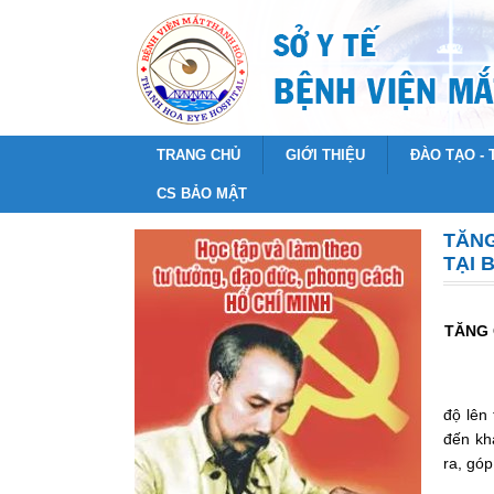
TRANG CHỦ
GIỚI THIỆU
ĐÀO TẠO -
CS BẢO MẬT
TĂNG
TẠI 
TĂNG
độ lên
đến kh
ra, gó