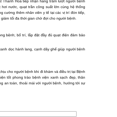
ắt Thanh Hoá tiếp nhận hàng trăm lượt người bệnh
t hơi nước, quạt trần công suất lớn cùng hệ thống
cường thêm nhân viên y tế tại các vị trí đón tiếp,
giảm tối đa thời gian chờ đợi cho người bệnh.
hòng bệnh; bố trí, lắp đặt đầy đủ quạt điện đảm bảo
 xanh dọc hành lang, cạnh dãy ghế giúp người bệnh
ịu cho người bệnh khi đi khám và điều trị tại Bệnh
ện tốt phong trào bệnh viện xanh sạch đẹp, thân
ờng an toàn, thoải mái với người bệnh, hướng tới sự