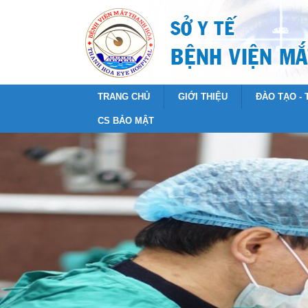
TRANG CHỦ
GIỚI THIỆU
ĐÀO TẠO -
CS BẢO MẬT