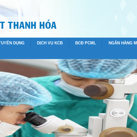
 TUYỂN DỤNG
DỊCH VỤ KCB
BCĐ PCML
NGÂN HÀNG 