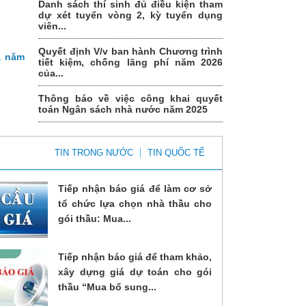
Danh sách thí sinh đủ điều kiện tham
dự xét tuyển vòng 2, kỳ tuyển dụng
viên...
Quyết định V/v ban hành Chương trình
a năm
tiết kiệm, chống lãng phí năm 2026
của...
Thông báo về việc công khai quyết
toán Ngân sách nhà nước năm 2025
TIN TRONG NƯỚC
TIN QUỐC TẾ
Tiếp nhận báo giá để làm cơ sở
tổ chức lựa chọn nhà thầu cho
gói thầu: Mua...
Tiếp nhận báo giá để tham khảo,
xây dựng giá dự toán cho gói
thầu “Mua bổ sung...