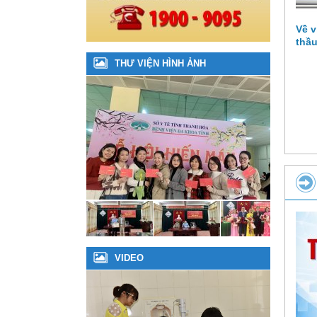
Về v
thầu
THƯ VIỆN HÌNH ẢNH
VIDEO