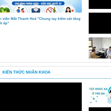
 viện Mắt Thanh Hoá "Chung tay kiểm sát tăng
t áp"
KIẾN THỨC NHÃN KHOA