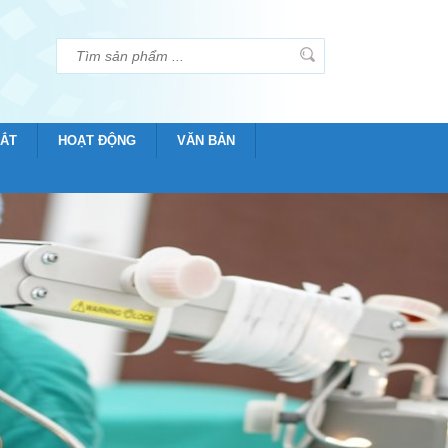
MẮT
HOẠT ĐỘNG
VĂN BẢN