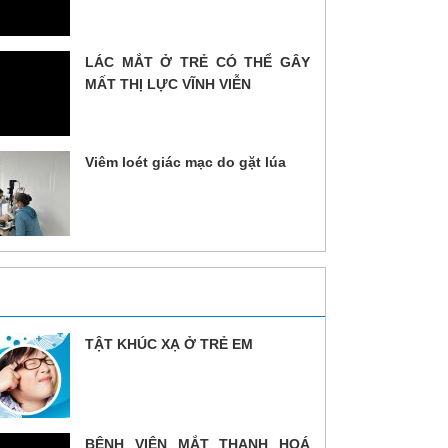
LÁC MẮT Ở TRẺ CÓ THỂ GÂY
MẤT THỊ LỰC VĨNH VIỄN
Viêm loét giác mạc do gặt lúa
TẬT KHÚC XẠ Ở TRẺ EM
BỆNH VIỆN MẮT THANH HOÁ